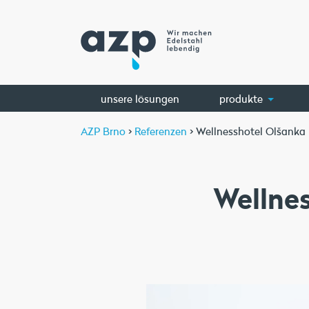
unsere lösungen
produkte
AZP Brno
>
Referenzen
> Wellnesshotel Olšanka
Wellne