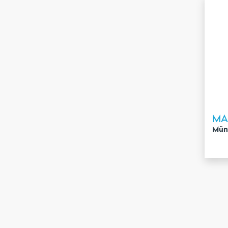
MA
Mün