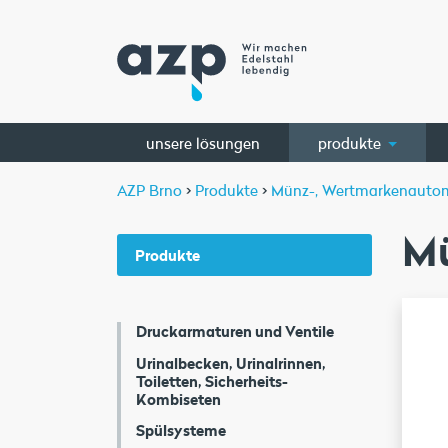
unsere lösungen
produkte
AZP Brno
>
Produkte
>
Münz-, Wertmarkenauto
M
Produkte
Druckarmaturen und Ventile
Urinalbecken, Urinalrinnen,
Toiletten, Sicherheits-
Kombiseten
Spülsysteme