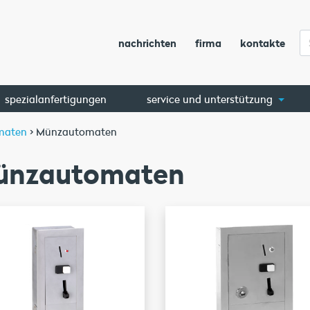
nachrichten
firma
kontakte
spezialanfertigungen
service und unterstützung
maten
>
Münzautomaten
ünzautomaten