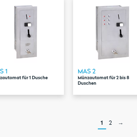
S 1
MAS 2
zautomat für 1 Dusche
Münzautomat für 2 bis 8
Duschen
1
2
→