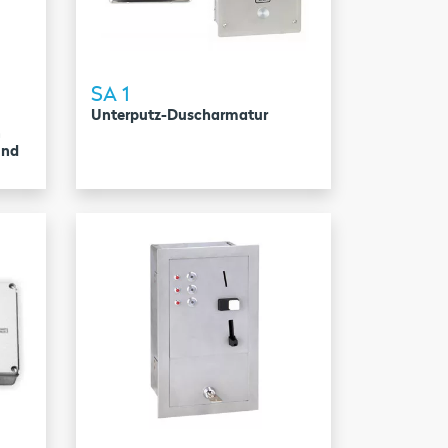
SA 1
Unterputz-Duscharmatur
n
und