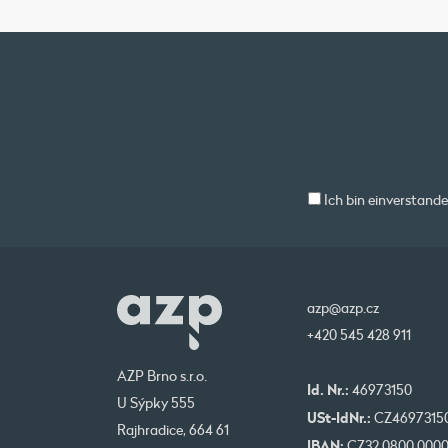
Ich bin einverstand
azp@azp.cz
+420 545 428 911
AZP Brno s.r.o.
Id. Nr.:
46973150
U Sýpky 555
USt-IdNr.:
CZ4697315
Rajhradice, 664 61
IBAN:
CZ32 0800 000