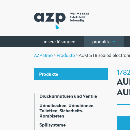
unsere lösungen
produkte
AZP Brno
>
Produkte
> AUM ST8 sealed electron
1782
Produkte
AU
AU
Druckarmaturen und Ventile
Urinalbecken, Urinalrinnen,
Toiletten, Sicherheits-
Kombiseten
Spülsysteme