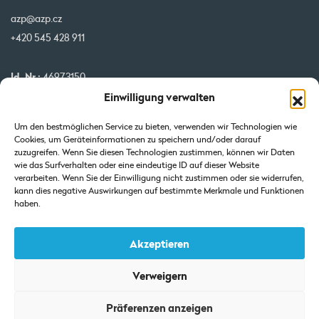
azp@azp.cz
+420 545 428 911
Id. Nr.:
46973150
Einwilligung verwalten
USt-IdNr.:
CZ46973150
IBAN:
CZ32 0800 0000 0000 0951 3312
Um den bestmöglichen Service zu bieten, verwenden wir Technologien wie
BIC:
GIBA CZ PX
Cookies, um Geräteinformationen zu speichern und/oder darauf
zuzugreifen. Wenn Sie diesen Technologien zustimmen, können wir Daten
wie das Surfverhalten oder eine eindeutige ID auf dieser Website
Unsere Projekte werden von der EU kofinanziert
verarbeiten. Wenn Sie der Einwilligung nicht zustimmen oder sie widerrufen,
kann dies negative Auswirkungen auf bestimmte Merkmale und Funktionen
haben.
Akzeptieren
Verweigern
Auszug aus dem Handelsregister: Eingetragen beim Landgericht in
Präferenzen anzeigen
Brünn-Abteilung C-Einlage 7425.