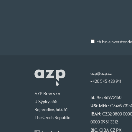
Ich bin einverstand
azp@azp.cz
+420 545 428 911
AZP Brno s.r.o.
Id. Nr.:
46973150
U Sýpky 555
USt-IdNr.:
CZ4697315
Rajhradice, 664 61
IBAN:
CZ32 0800 000
The Czech Republic
0000 0951 3312
BIC:
GIBA CZ PX