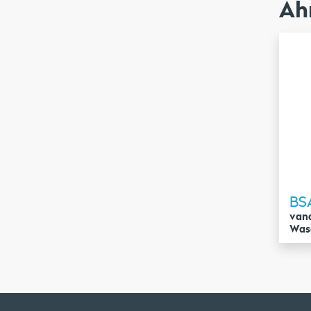
Äh
BS
vand
Wasc