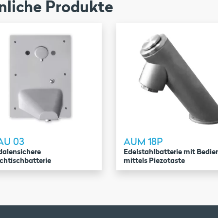
nliche Produkte
AU 03
AUM 18P
alensichere
Edelstahlbatterie mit Bedi
htischbatterie
mittels Piezotaste