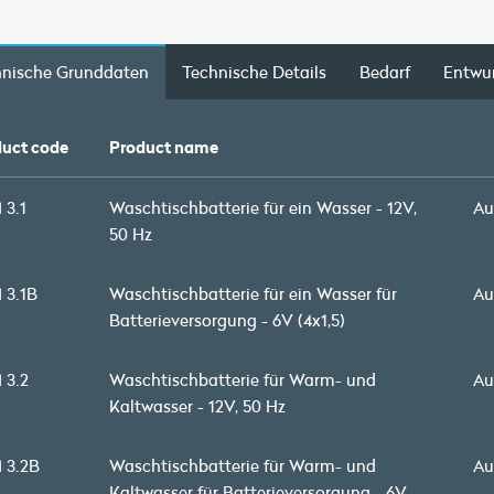
hnische Grunddaten
Technische Details
Bedarf
Entwu
uct code
Product name
 3.1
Waschtischbatterie für ein Wasser - 12V,
Au
50 Hz
 3.1B
Waschtischbatterie für ein Wasser für
Au
Batterieversorgung - 6V (4x1,5)
 3.2
Waschtischbatterie für Warm- und
Au
Kaltwasser - 12V, 50 Hz
 3.2B
Waschtischbatterie für Warm- und
Au
Kaltwasser für Batterieversorgung - 6V