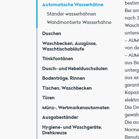
bestim
Automatische Wasserhähne
Bei an
Ständer wasserhähnen
nach 
Wandmontierte Wasserhähne
Wascht
unters
Duschen
– AUM 
Waschbecken, Ausgüsse,
von de
Waschtischabläufe
– AUM 
Trinkfontänen
aus Ba
Dusch- und Nebelduschsäulen
unterg
aus ex
Bodentröge, Rinnen
garant
Tischen, Waschbecken
Kapazi
Türen
elektr
Die Dr
Münz-, Wertmarkenautomaten
gewähr
Ausgabeständer
Die au
Hygiene- und Waschgeräte,
Normen
Drehkreuze
Benutz