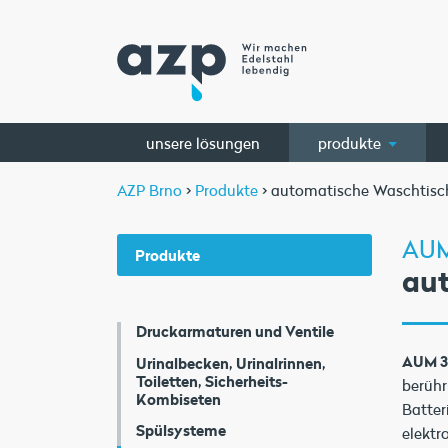
unsere lösungen
produkte
AZP Brno
>
Produkte
> automatische Waschtisc
AUM
Produkte
au
Druckarmaturen und Ventile
AUM 3
Urinalbecken, Urinalrinnen,
Toiletten, Sicherheits-
berühr
Kombiseten
Batter
Spülsysteme
elektr