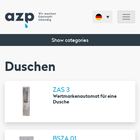
Show categories
Duschen
ZAS 3
Wertmarkenautomat für eine
Dusche
BSZA 01