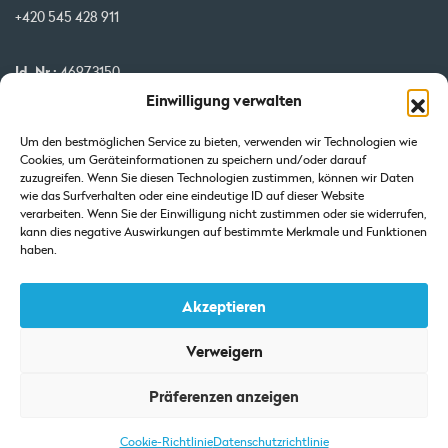
+420 545 428 911
Id. Nr.:
46973150
Einwilligung verwalten
USt-IdNr.:
CZ46973150
IBAN:
CZ32 0800 0000 0000 0951 3312
Um den bestmöglichen Service zu bieten, verwenden wir Technologien wie
BIC:
GIBA CZ PX
Cookies, um Geräteinformationen zu speichern und/oder darauf
zuzugreifen. Wenn Sie diesen Technologien zustimmen, können wir Daten
wie das Surfverhalten oder eine eindeutige ID auf dieser Website
Unsere Projekte werden von der EU kofinanziert
verarbeiten. Wenn Sie der Einwilligung nicht zustimmen oder sie widerrufen,
kann dies negative Auswirkungen auf bestimmte Merkmale und Funktionen
haben.
Akzeptieren
Verweigern
Auszug aus dem Handelsregister: Eingetragen beim Landgericht in
Präferenzen anzeigen
Brünn-Abteilung C-Einlage 7425.
Cookie-Richtlinie
Datenschutzrichtlinie