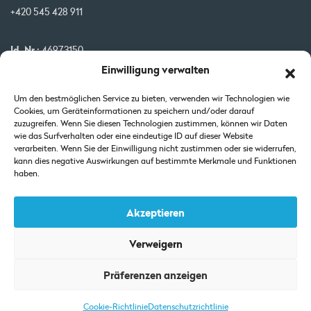
+420 545 428 911
Id. Nr.:
46973150
Einwilligung verwalten
USt-IdNr.:
CZ46973150
IBAN:
CZ32 0800 0000 0000 0951 3312
Um den bestmöglichen Service zu bieten, verwenden wir Technologien wie
BIC:
GIBA CZ PX
Cookies, um Geräteinformationen zu speichern und/oder darauf
zuzugreifen. Wenn Sie diesen Technologien zustimmen, können wir Daten
wie das Surfverhalten oder eine eindeutige ID auf dieser Website
Unsere Projekte werden von der EU kofinanziert
verarbeiten. Wenn Sie der Einwilligung nicht zustimmen oder sie widerrufen,
kann dies negative Auswirkungen auf bestimmte Merkmale und Funktionen
haben.
Akzeptieren
Verweigern
Auszug aus dem Handelsregister: Eingetragen beim Landgericht in
Präferenzen anzeigen
Brünn-Abteilung C-Einlage 7425.
Cookie-Richtlinie
Datenschutzrichtlinie