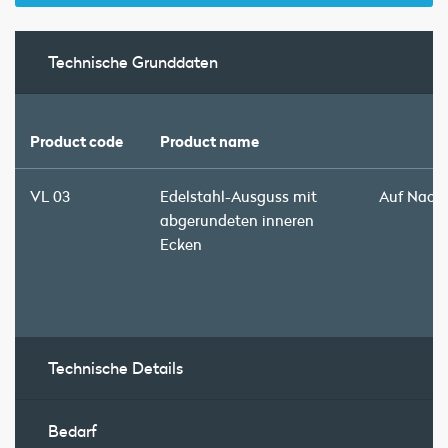
Technische Grunddaten
Product code
Product name
VL 03
Edelstahl-Ausguss mit
Auf Nach
abgerundeten inneren
Ecken
Technische Details
Bedarf