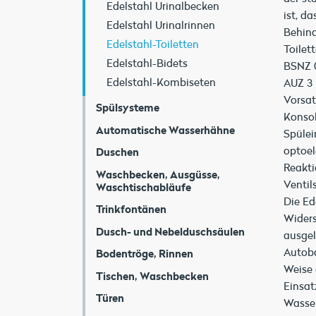
Edelstahl Urinalbecken
ist, d
Edelstahl Urinalrinnen
Behind
Edelstahl-Toiletten
Toilet
Edelstahl-Bidets
BSNZ 0
Edelstahl-Kombiseten
AUZ 3 
Vorsat
Spülsysteme
Konsol
Automatische Wasserhähne
Spülei
optoel
Duschen
Reakti
Waschbecken, Ausgüsse,
Ventil
Waschtischabläufe
Die Ed
Trinkfontänen
Widers
Dusch- und Nebelduschsäulen
ausgel
Autoba
Bodentröge, Rinnen
Weise 
Tischen, Waschbecken
Einsat
Türen
Wasse