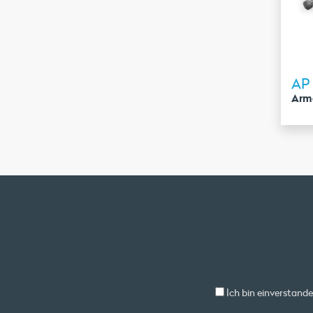
AP 
Arma
Ich bin einverstand