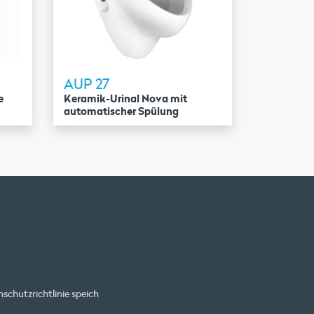
AUP 27
e
Keramik-Urinal Nova mit
automatischer Spülung
schutzrichtlinie
speich