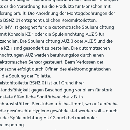
ass es die Verordnung für die Produkte für Menschen mit
erung erfüllt. Die Anordnung der Montagebohrungen der
te BSNZ 01 entspricht üblichen Keramiktoiletten.
1 INV ist geeignet für die automatische Spüleinrichtung
mit Konsole KZ 1 oder die Spüleinrichtung AUZ 5 für
zschalen. Die Spüleinrichtung AUZ 3 oder AUZ 5 und die
e KZ 1 sind gesondert zu bestellen. Die automatischen
nrichtungen AUZ werden berührungslos durch einen
ektromischen Sensor gesteuert. Beim Verlassen der
onszone erfolgt durch Öffnen des elektromagnetischen
s die Spülung der Toilette.
elstahltoilette BSNZ 01 ist auf Grund ihrer
tandsfähigkeit gegen Beschädigung vor allem für stark
astete öffentliche Sanitärbereiche, z.B. in
hnraststätten, Bierstuben u.Ä. bestimmt, wo auf einfache
die gewünschte Hygiene gewährleistet werden soll – durch
z der Spüleinrichtung AUZ 3 auch bei maximaler
reinsparung.