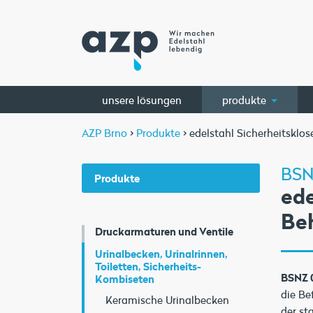
unsere lösungen
produkte
AZP Brno
>
Produkte
> edelstahl Sicherheitsklo
BSN
Produkte
ede
Be
Druckarmaturen und Ventile
Urinalbecken, Urinalrinnen,
Toiletten, Sicherheits-
BSNZ 
Kombiseten
die Be
Keramische Urinalbecken
der st