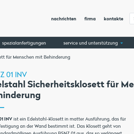
nachrichten
firma
kontakte
spezialanfertigungen
service und unterstützung
sett für Menschen mit Behinderung
Z 01 INV
lstahl Sicherheitsklosett für M
hinderung
01 INV
ist ein Edelstahl-Klosett in matter Ausführung, das für
festigung an der Wand bestimmt ist. Das Klosett geht von
andardmäßigen Ausführung BSNZ 01 aus, das so verlängert