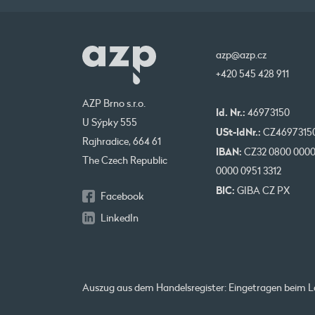
azp@azp.cz
+420 545 428 911
AZP Brno s.r.o.
Id. Nr.:
46973150
U Sýpky 555
USt-IdNr.:
CZ4697315
Rajhradice, 664 61
IBAN:
CZ32 0800 000
The Czech Republic
0000 0951 3312
BIC:
GIBA CZ PX
Facebook
LinkedIn
Auszug aus dem Handelsregister: Eingetragen beim La