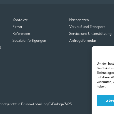
Kontakte
Nachrichten
Firma
Verkauf und Transport
Referenzen
Service und Unterstützung
Spezialanfertigungen
Anfrageformular
0
0
Um den best
Geräteinform
Technologien
auf dieser W
widerrufen,
haben.
Akze
ndgericht in Brünn-Abteilung C-Einlage 7425.