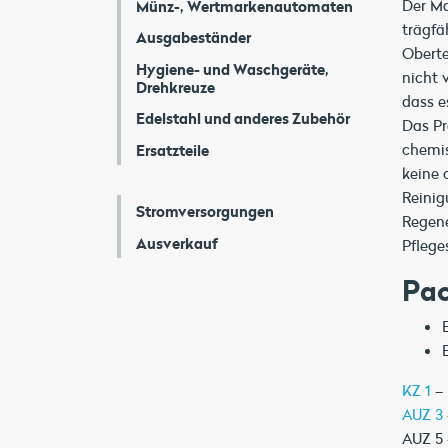
Der Ma
Münz-, Wertmarkenautomaten
trägfä
Ausgabeständer
Oberte
Hygiene- und Waschgeräte,
nicht 
Drehkreuze
dass e
Edelstahl und anderes Zubehör
Das Pr
chemis
Ersatzteile
keine 
Reinig
Stromversorgungen
Regene
Ausverkauf
Pflege
Pac
KZ 1
– 
AUZ 3
AUZ 5 