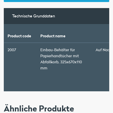
Technische Grunddaten
Product code
Product name
2007
Einbau-Behälter für
Auf Nach
Papierhandtücher mit
Abfallkorb, 325x670x110
mm
Ähnliche Produkte