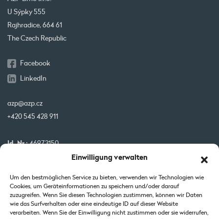
U Sýpky 555
Rajhradice, 664 61
The Czech Republic
Facebook
LinkedIn
azp@azp.cz
+420 545 428 911
Id. Nr.:
46973150
Einwilligung verwalten
USt-IdNr.:
CZ46973150
IBAN:
CZ32 0800 0000 0000 0951 3312
Um den bestmöglichen Service zu bieten, verwenden wir Technologien wie
BIC:
GIBA CZ PX
Cookies, um Geräteinformationen zu speichern und/oder darauf
zuzugreifen. Wenn Sie diesen Technologien zustimmen, können wir Daten
wie das Surfverhalten oder eine eindeutige ID auf dieser Website
Unsere Projekte werden von der EU kofinanziert
verarbeiten. Wenn Sie der Einwilligung nicht zustimmen oder sie widerrufen,