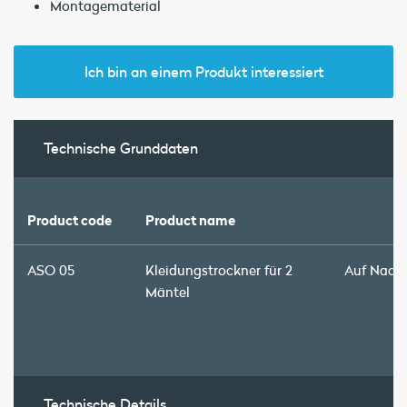
Montagematerial
Ich bin an einem Produkt interessiert
Technische Grunddaten
Product code
Product name
ASO 05
Kleidungstrockner für 2
Auf Nach
Mäntel
Technische Details