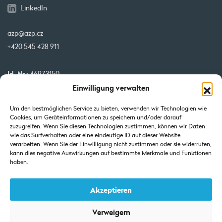
LinkedIn
azp@azp.cz
+420 545 428 911
Id. Nr.:
46973150
Einwilligung verwalten
USt-IdNr.:
CZ46973150
IBAN:
CZ32 0800 0000 0000 0951 3312
Um den bestmöglichen Service zu bieten, verwenden wir Technologien wie
BIC:
GIBA CZ PX
Cookies, um Geräteinformationen zu speichern und/oder darauf
zuzugreifen. Wenn Sie diesen Technologien zustimmen, können wir Daten
wie das Surfverhalten oder eine eindeutige ID auf dieser Website
Unsere Projekte werden von der EU kofinanziert
verarbeiten. Wenn Sie der Einwilligung nicht zustimmen oder sie widerrufen,
kann dies negative Auswirkungen auf bestimmte Merkmale und Funktionen
haben.
Akzeptieren
Verweigern