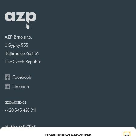
AZP Brno s.r.o.
U Sýpky 555
Rajhradice, 664 61
The Czech Republic
Facebook
LinkedIn
azp@azp.cz
+420 545 428 911
Id. Nr.:
46973150
Einwilligung verwalten
USt-IdNr.:
CZ46973150