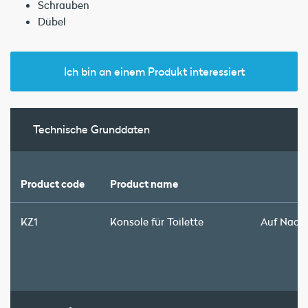
Schrauben
Dübel
Ich bin an einem Produkt interessiert
Technische Grunddaten
Product code
Product name
KZ1
Konsole für Toilette
Auf Nach