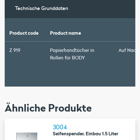
Technische Grunddaten
Product code
Product name
Z 919
Papierhandtücher in
Auf Nach
Rollen für BODY
Ähnliche Produkte
3004
Seifenspender, Einbau 1.5 Liter