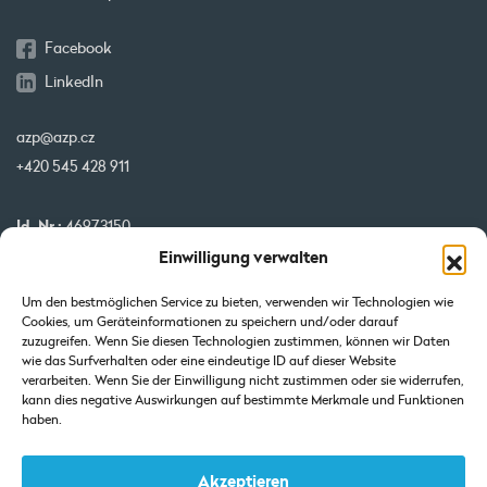
Facebook
LinkedIn
azp@azp.cz
+420 545 428 911
Id. Nr.:
46973150
Einwilligung verwalten
USt-IdNr.:
CZ46973150
IBAN:
CZ32 0800 0000 0000 0951 3312
Um den bestmöglichen Service zu bieten, verwenden wir Technologien wie
BIC:
GIBA CZ PX
Cookies, um Geräteinformationen zu speichern und/oder darauf
zuzugreifen. Wenn Sie diesen Technologien zustimmen, können wir Daten
wie das Surfverhalten oder eine eindeutige ID auf dieser Website
Unsere Projekte werden von der EU kofinanziert
verarbeiten. Wenn Sie der Einwilligung nicht zustimmen oder sie widerrufen,
kann dies negative Auswirkungen auf bestimmte Merkmale und Funktionen
haben.
Akzeptieren