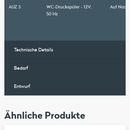
AUZ 3
WC-Druckspüler - 12V,
Auf Nach
50 Hz
Technische Details
Bedarf
Entwurf
Ähnliche Produkte