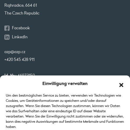
Rajhradice, 664 61
The Czech Republic
Facebook
LinkedIn
azp@azp.cz
+420 545 428 911
Id. Nr.:
46973150
Einwilligung verwalten
USt-IdNr.:
CZ46973150
IBAN:
CZ32 0800 0000 0000 0951 3312
Um den bestmöglichen Service zu bieten, verwenden wir Technologien wie
BIC:
GIBA CZ PX
Cookies, um Geräteinformationen zu speichern und/oder darauf
zuzugreifen. Wenn Sie diesen Technologien zustimmen, können wir Daten
wie das Surfverhalten oder eine eindeutige ID auf dieser Website
Unsere Projekte werden von der EU kofinanziert
verarbeiten. Wenn Sie der Einwilligung nicht zustimmen oder sie widerrufen,
kann dies negative Auswirkungen auf bestimmte Merkmale und Funktionen
haben.