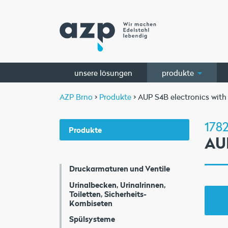
unsere lösungen
produkte
AZP Brno
>
Produkte
> AUP S4B electronics with
1782
Produkte
AUP
Druckarmaturen und Ventile
Urinalbecken, Urinalrinnen,
Toiletten, Sicherheits-
Kombiseten
Spülsysteme