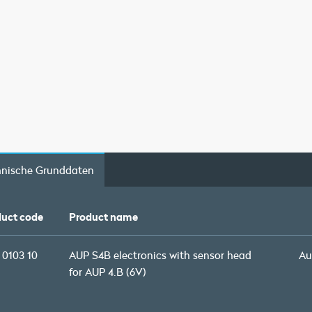
hnische Grunddaten
uct code
Product name
 0103 10
AUP S4B electronics with sensor head
Au
for AUP 4.B (6V)