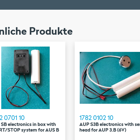
nliche Produkte
2 0701 10
1782 0102 10
SB electronics in box with
AUP S3B electronics with se
RT/STOP system for AUS B
head for AUP 3.B (6V)