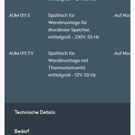
AUM 011.E
Spültisch für
Auf Nach
Wandmontage für
druckloser Speicher,
mittelgroß - 230V, 50 Hz
AUM 011.TV
Spültisch für
Auf Nach
Wandmontage mit
Thermostatventil,
mittelgroß - 12V, 50 Hz
Technische Details
Bedarf