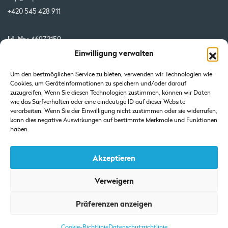
+420 545 428 911
Id. Nr.:
46973150
Einwilligung verwalten
USt-IdNr.:
CZ46973150
IBAN:
CZ32 0800 0000 0000 0951 3312
Um den bestmöglichen Service zu bieten, verwenden wir Technologien wie
BIC:
GIBA CZ PX
Cookies, um Geräteinformationen zu speichern und/oder darauf
zuzugreifen. Wenn Sie diesen Technologien zustimmen, können wir Daten
wie das Surfverhalten oder eine eindeutige ID auf dieser Website
Unsere Projekte werden von der EU kofinanziert
verarbeiten. Wenn Sie der Einwilligung nicht zustimmen oder sie widerrufen,
kann dies negative Auswirkungen auf bestimmte Merkmale und Funktionen
haben.
Akzeptieren
Verweigern
Auszug aus dem Handelsregister: Eingetragen beim Landgericht in
Präferenzen anzeigen
Brünn-Abteilung C-Einlage 7425.
Cookie-Richtlinie
Datenschutzrichtlinie