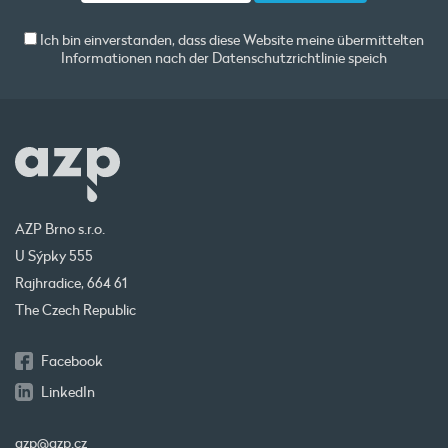
Ich bin einverstanden, dass diese Website meine übermittelten
Informationen nach der
Datenschutzrichtlinie
speich
AZP Brno s.r.o.
U Sýpky 555
Rajhradice, 664 61
The Czech Republic
Facebook
LinkedIn
azp@azp.cz