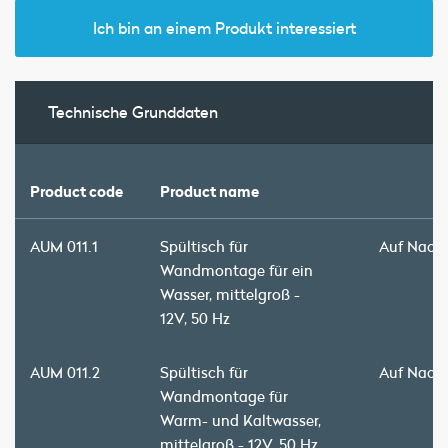
Ich bin an einem Produkt interessiert
Technische Grunddaten
Product code
Product name
AUM 011.1
Spültisch für
Auf Nach
Wandmontage für ein
Wasser, mittelgroß -
12V, 50 Hz
AUM 011.2
Spültisch für
Auf Nach
Wandmontage für
Warm- und Kaltwasser,
mittelgroß - 12V, 50 Hz