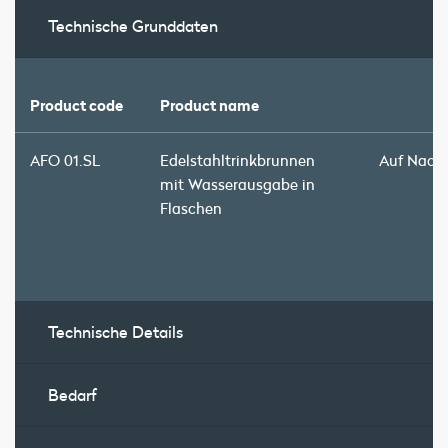
Technische Grunddaten
Product code
Product name
AFO 01.SL
Edelstahltrinkbrunnen
Auf Nach
mit Wasserausgabe in
Flaschen
Technische Details
Bedarf