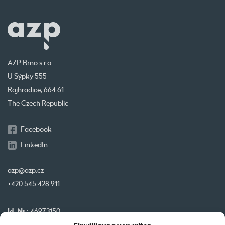
AZP Brno s.r.o.
U Sýpky 555
Rajhradice, 664 61
The Czech Republic
Facebook
LinkedIn
azp@azp.cz
+420 545 428 911
Id. Nr.:
46973150