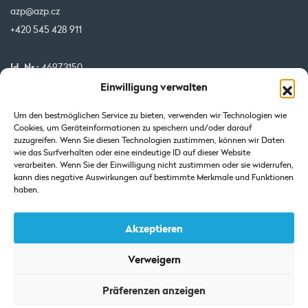
azp@azp.cz
+420 545 428 911
Id. Nr.:
46973150
Einwilligung verwalten
USt-IdNr.:
CZ46973150
IBAN:
CZ32 0800 0000 0000 0951 3312
Um den bestmöglichen Service zu bieten, verwenden wir Technologien wie
BIC:
GIBA CZ PX
Cookies, um Geräteinformationen zu speichern und/oder darauf
zuzugreifen. Wenn Sie diesen Technologien zustimmen, können wir Daten
wie das Surfverhalten oder eine eindeutige ID auf dieser Website
Unsere Projekte werden von der EU kofinanziert
verarbeiten. Wenn Sie der Einwilligung nicht zustimmen oder sie widerrufen,
kann dies negative Auswirkungen auf bestimmte Merkmale und Funktionen
haben.
Akzeptieren
Verweigern
Auszug aus dem Handelsregister: Eingetragen beim Landgericht in
Präferenzen anzeigen
Brünn-Abteilung C-Einlage 7425.